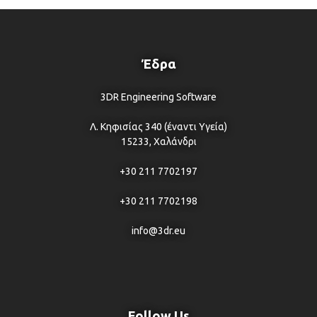
Έδρα
3DR Engineering Software
Λ. Κηφισίας 340 (έναντι Υγεία)
15233, Χαλάνδρι
+30 211 7702197
+30 211 7702198
info@3dr.eu
Follow Us