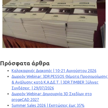
Πρόσφατα άρθρα
Καλοκαιρινές Διακοπές | 10-21 Αυγούστου 2026
Δωρεάν Webinar: 3DR.PESSOS Θέματα Προσομοίωσης
& Ανάλυσης κατά Κ.Α.Δ.Ε.Τ. | 3DR.TIMBER Ξύλινες
Συνδέσεις | 29/07/2026
Δωρεάν Webinar: Δημιουργία 3D Σχεδίων στο
progeCAD 2027
Summer Sales 2026 | Εκπτώσεις έως 35%