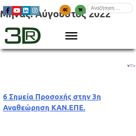
Skip
Αναζήτηση
to
Μήνας:
Αύγουστος 2022
για:
content
Menu
3dr
6 Σημεία Προσοχής στην 3η
Αναθεώρηση ΚΑΝ.ΕΠΕ.