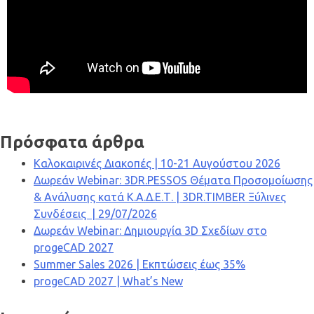
Πρόσφατα άρθρα
Καλοκαιρινές Διακοπές | 10-21 Αυγούστου 2026
Δωρεάν Webinar: 3DR.PESSOS Θέματα Προσομοίωσης
& Ανάλυσης κατά Κ.Α.Δ.Ε.Τ. | 3DR.TIMBER Ξύλινες
Συνδέσεις | 29/07/2026
Δωρεάν Webinar: Δημιουργία 3D Σχεδίων στο
progeCAD 2027
Summer Sales 2026 | Εκπτώσεις έως 35%
progeCAD 2027 | What’s New