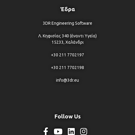
Έδρα
3DR Engineering Software
Λ. Κηφισίας 340 (έναντι Υγεία)
15233, Χαλάνδρι
+30 211 7702197
+30 211 7702198
info@3dr.eu
Follow Us