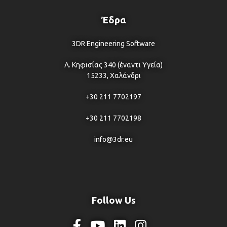
Έδρα
3DR Engineering Software
Λ. Κηφισίας 340 (έναντι Υγεία)
15233, Χαλάνδρι
+30 211 7702197
+30 211 7702198
info@3dr.eu
Follow Us