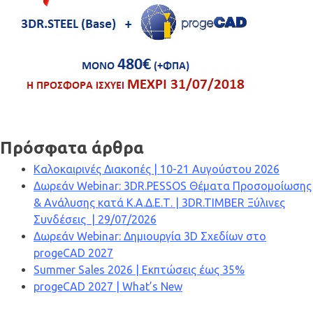
Πρόσφατα άρθρα
Καλοκαιρινές Διακοπές | 10-21 Αυγούστου 2026
Δωρεάν Webinar: 3DR.PESSOS Θέματα Προσομοίωσης
& Ανάλυσης κατά Κ.Α.Δ.Ε.Τ. | 3DR.TIMBER Ξύλινες
Συνδέσεις | 29/07/2026
Δωρεάν Webinar: Δημιουργία 3D Σχεδίων στο
progeCAD 2027
Summer Sales 2026 | Εκπτώσεις έως 35%
progeCAD 2027 | What’s New