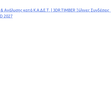
Ανάλυσης κατά Κ.Α.Δ.Ε.Τ. | 3DR.TIMBER Ξύλινες Συνδέσεις 
AD 2027