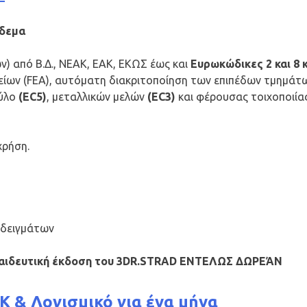
δεμα
ών) από Β.Δ., NEAK, EAK, ΕΚΩΣ έως και
Ευρωκώδικες 2 και 8 
ων (FEA), αυτόματη διακριτοποίηση των επιπέδων τμημάτων
ξύλο
(EC5)
, μεταλλικών μελών
(EC3)
και φέρουσας τοιχοποιία
χρήση.
αδειγμάτων
κπαιδευτική έκδοση του 3DR.STRAD ΕΝΤΕΛΩΣ ΔΩΡΕΆΝ
K & Λογισμικό για ένα μήνα