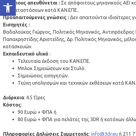
Ανοίξτε τη γραμμή εργαλείων
Σε ποιους απευθύνεται :
Σε απόφοιτους μηχανικούς ΑΕΙ κα
αποκαταστάσεων κατά ΚΑΝ.ΕΠΕ..
Προαπαιτούμενες γνώσεις :
Δεν απαιτούνται ιδιαίτερες γ
Εισηγητές :
Βαδαλούκας Γιώργος, Πολιτικός Μηχανικός, Αντιπρόεδρος Ε
Παπαχρηστίδης Αριστείδης, Δρ. Πολιτικός Μηχανικός, μέλο
κατασκευών.
Εκπαιδευτικό υλικό
:
Τελευταία έκδοση του ΚΑΝ.ΕΠΕ.
Μπλοκ Σημειώσεων και Στυλό.
Σημειώσεις εισηγητών.
Τεύχη υπολγισμών και τεχνικών εκθέσεων κατά ΚΑΝ.
Διάρκεια
: 4.5 Ώρες
Κόστος
:
90 Ευρώ + ΦΠΑ ή
80 Ευρώ + ΦΠΑ για πελάτες της 3DR ή κατόχων άλλω
Πληροφορίες Δηλώσεις Συμμετοχής
:
info@3dr.eu
ή 211 7