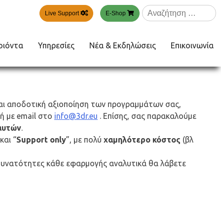
Αναζήτηση
Live Support
E-Shop
για:
οιόντα
Υπηρεσίες
Νέα & Εκδηλώσεις
Επικοινωνία
και αποδοτική αξιοποίηση των προγραμμάτων σας,
ή με email στο
info@3dr.eu
. Επίσης, σας παρακαλούμε
αυτών
.
 και “
Support only
”, με πολύ
χαμηλότερο κόστος
(βλ
ες δυνατότητες κάθε εφαρμογής αναλυτικά θα λάβετε