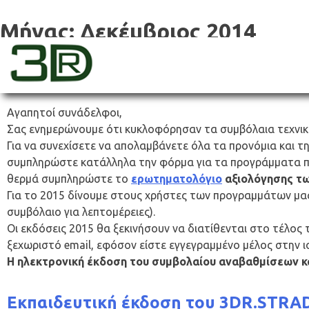
Skip
to
Μήνας:
Δεκέμβριος 2014
content
Συμβόλαια Αναβαθμίσεων – Τεχνικής
3dr
Αγαπητοί συνάδελφοι,
Σας ενημερώνουμε ότι κυκλοφόρησαν τα συμβόλαια τεχνική
Για να συνεχίσετε να απολαμβάνετε όλα τα προνόμια και τ
συμπληρώστε κατάλληλα την φόρμα για τα προγράμματα που
θερμά συμπληρώστε το
ερωτηματολόγιο
αξιολόγησης τω
Για το 2015 δίνουμε στους χρήστες των προγραμμάτων μ
συμβόλαιο για λεπτομέρειες).
Οι εκδόσεις 2015 θα ξεκινήσουν να διατίθενται στο τέλος 
ξεχωριστό email, εφόσον είστε εγγεγραμμένο μέλος στην ι
Η ηλεκτρονική έκδοση του συμβολαίου αναβαθμίσεων κα
Εκπαιδευτική έκδοση του 3DR.STRA