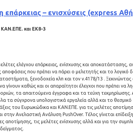
 επάρκειας – ενισχύσεις (express Αθή
 ΚΑΝ.ΕΠΕ. και ΕΚ8-3
 μελέτες ελέγχου επάρκειας, ενίσχυσης και αποκατάστασης,
ις αποφάσεις που πρέπει να πάρει ο μελετητής και το λογικό 
αταστήματα, ξενοδοχεία κλπ και τον ν.4178/13 . Ξεκινώντας
 να γίνουν καθώς και οι απαραίτητοι έλεγχοι που πρέπει να 
ριών, τα απαιτούμενα έγγραφα και τα τεύχη τεκμηρίωσης.
λα τα σύγχρονα υπολογιστικά εργαλεία αλλά και το θεσμικό 
τάξεις του Ευρωκώδικα και ΚΑΝ.ΕΠΕ. για τις μελέτες αποτίμησ
ι στην Ανελαστική Ανάλυση PushOver. Τέλος γίνεται επίδει
ίες αποτίμησης, τις μελέτες ενίσχυσης αλλά και για την σ
δείγματος.