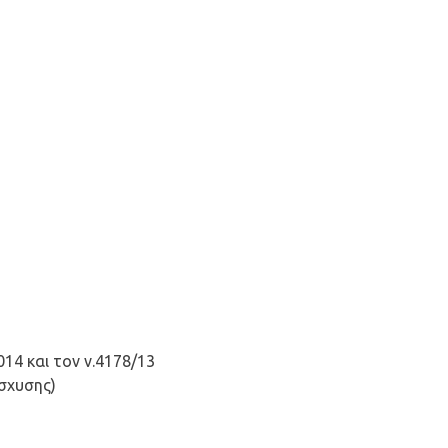
14 και τον ν.4178/13
ίσχυσης)