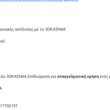
ργειακής απόδοσης με το 3DR.KENAK
ων)
κόυ 3DR.ΚΕΝΑΚ.Επιθεώρηση για
επαγγελματική χρήση
ενός 
Α
117702197