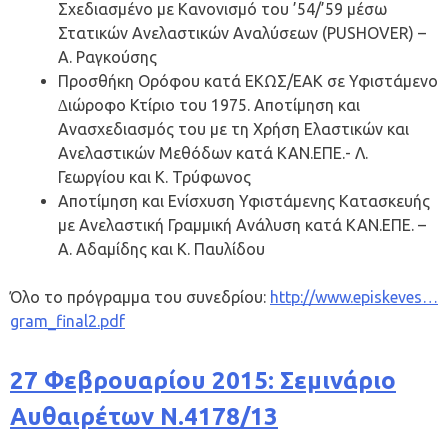
Σχεδιασµένο µε Κανονισµό του ’54/’59 µέσω
Στατικών Ανελαστικών Αναλύσεων (PUSHOVER) –
Α. Ραγκούσης
Προσθήκη Ορόφου κατά ΕΚΩΣ/ΕΑΚ σε Υφιστάµενο
∆ιώροφο Κτίριο του 1975. Αποτίµηση και
Ανασχεδιασµός του µε τη Χρήση Ελαστικών και
Ανελαστικών Μεθόδων κατά ΚΑΝ.ΕΠΕ.- Λ.
Γεωργίου και Κ. Τρύφωνος
Αποτίµηση και Ενίσχυση Υφιστάµενης Κατασκευής
µε Ανελαστική Γραµµική Ανάλυση κατά ΚΑΝ.ΕΠΕ. –
Α. Αδαµίδης και Κ. Παυλίδου
Όλο το πρόγραμμα του συνεδρίου:
http://www.episkeves…
gram_final2.pdf
27 Φεβρουαρίου 2015: Σεμινάριο
Αυθαιρέτων Ν.4178/13