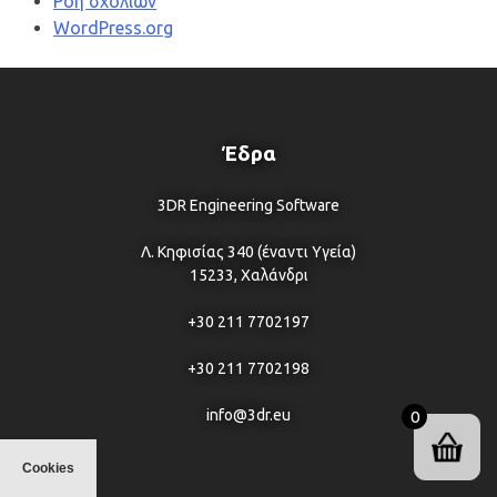
Ροή σχολίων
WordPress.org
Έδρα
3DR Engineering Software
Λ. Κηφισίας 340 (έναντι Υγεία)
15233, Χαλάνδρι
+30 211 7702197
+30 211 7702198
info@3dr.eu
0
Cookies