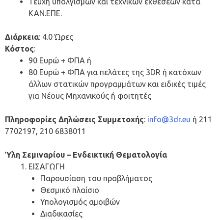
Τεύχη υπολγισμών και τεχνικών εκθέσεων κατά
ΚΑΝ.ΕΠΕ.
Διάρκεια
: 4.0 Ώρες
Κόστος
:
90 Ευρώ + ΦΠΑ ή
80 Ευρώ + ΦΠΑ για πελάτες της 3DR ή κατόχων
άλλων στατικών προγραμμάτων και ειδικές τιμές
για Νέους Μηχανικούς ή φοιτητές
Πληροφορίες Δηλώσεις Συμμετοχής
:
info@3dr.eu
ή 211
7702197, 210 6838011
Ύλη Σεμιναρίου – Ενδεικτική Θεματολογία
ΕΙΣΑΓΩΓΗ
Παρουσίαση του προβλήματος
Θεσμικό πλαίσιο
Υπολογισμός αμοιβών
Διαδικασίες