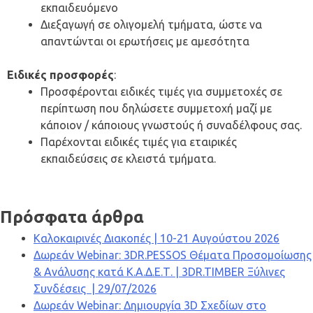
εκπαιδευόμενο
Διεξαγωγή σε ολιγομελή τμήματα, ώστε να
απαντώνται οι ερωτήσεις με αμεσότητα
Ειδικές προσφορές
:
Προσφέρονται ειδικές τιμές για συμμετοχές σε
περίπτωση που δηλώσετε συμμετοχή μαζί με
κάποιον / κάποιους γνωστούς ή συναδέλφους σας.
Παρέχονται ειδικές τιμές για εταιρικές
εκπαιδεύσεις σε κλειστά τμήματα.
Πρόσφατα άρθρα
Καλοκαιρινές Διακοπές | 10-21 Αυγούστου 2026
Δωρεάν Webinar: 3DR.PESSOS Θέματα Προσομοίωσης
& Ανάλυσης κατά Κ.Α.Δ.Ε.Τ. | 3DR.TIMBER Ξύλινες
Συνδέσεις | 29/07/2026
Δωρεάν Webinar: Δημιουργία 3D Σχεδίων στο