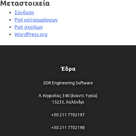
Μεταστοιχεία
Σύνδεση
Ροή καταχωρίσεων
Ροή σχολίων
WordPress.org
Έδρα
3DR Engineering Software
Λ. Κηφισίας 340 (έναντι Υγεία)
15233, Χαλάνδρι
+30 211 7702197
+30 211 7702198