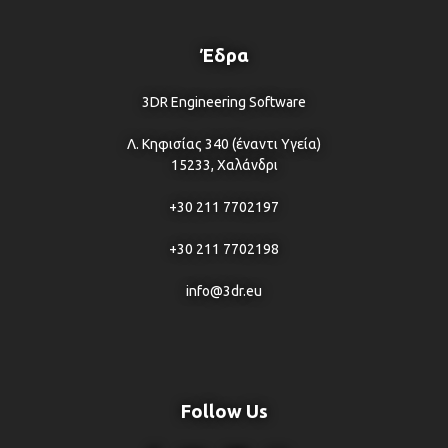
Έδρα
3DR Engineering Software
Λ. Κηφισίας 340 (έναντι Υγεία)
15233, Χαλάνδρι
+30 211 7702197
+30 211 7702198
info@3dr.eu
Follow Us