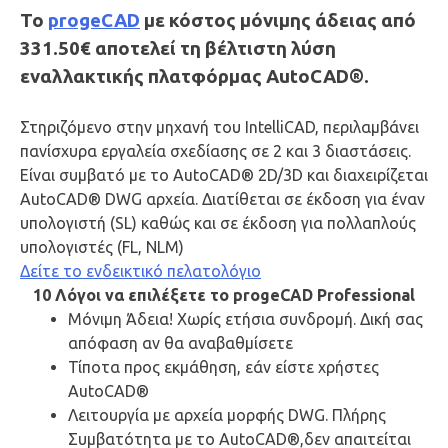
Το
progeCAD
με κόστος μόνιμης άδειας από
331.50€ αποτελεί τη βέλτιστη λύση
εναλλακτικής πλατφόρμας AutoCAD®.
Στηριζόμενο στην μηχανή του IntelliCAD, περιλαμβάνει
πανίσχυρα εργαλεία σχεδίασης σε 2 και 3 διαστάσεις.
Είναι συμβατό με το AutoCAD® 2D/3D και διαχειρίζεται
AutoCAD® DWG αρχεία. Διατίθεται σε έκδοση για έναν
υπολογιστή (SL) καθώς και σε έκδοση για πολλαπλούς
υπολογιστές (FL, NLM)
Δείτε το ενδεικτικό πελατολόγιο
10 Λόγοι να επιλέξετε το progeCAD Professional
Μόνιμη Άδεια! Χωρίς ετήσια συνδρομή. Δική σας
απόφαση αν θα αναβαθμίσετε
Τίποτα προς εκμάθηση, εάν είστε χρήστες
AutoCAD®
Λειτουργία με αρχεία μορφής DWG. Πλήρης
Συμβατότητα με το AutoCAD®,δεν απαιτείται