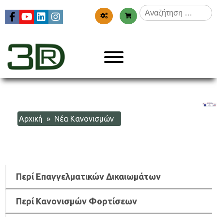
Skip
Αναζήτηση
to
για:
content
Menu
3dr
Αρχική
» Νέα Κανονισμών
Περί Επαγγελματικών Δικαιωμάτων
Περί Κανονισμών Φορτίσεων