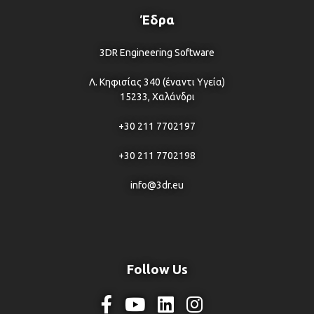
Έδρα
3DR Engineering Software
Λ. Κηφισίας 340 (έναντι Υγεία)
15233, Χαλάνδρι
+30 211 7702197
+30 211 7702198
info@3dr.eu
Follow Us