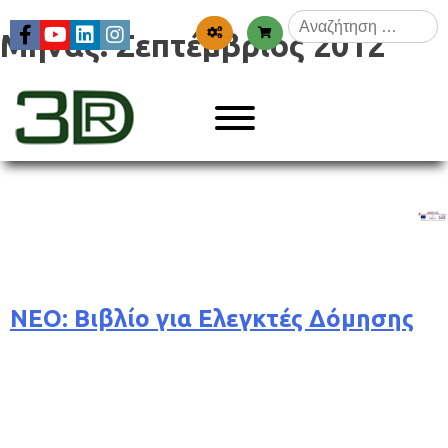
Skip
Αναζήτηση
to
Μήνας:
Σεπτέμβριος 2012
για:
content
Menu
3dr
ΝΕΟ: Βιβλίο για Ελεγκτές Δόμησης