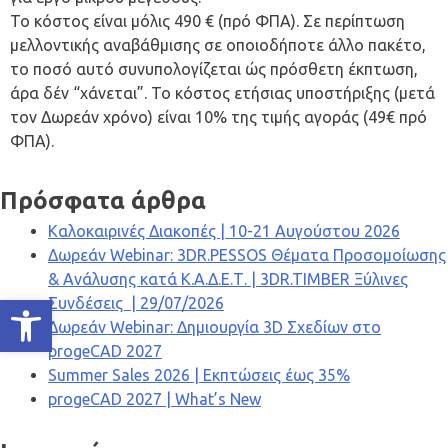
Το κόστος είναι μόλις 490 € (πρό ΦΠΑ). Σε περίπτωση
μελλοντικής αναβάθμισης σε οποιοδήποτε άλλο πακέτο,
το ποσό αυτό συνυπολογίζεται ώς πρόσθετη έκπτωση,
άρα δέν “χάνεται”. Το κόστος ετήσιας υποστήριξης (μετά
τον Δωρεάν χρόνο) είναι 10% της τιμής αγοράς (49€ πρό
ΦΠΑ).
Πρόσφατα άρθρα
Καλοκαιρινές Διακοπές | 10-21 Αυγούστου 2026
Δωρεάν Webinar: 3DR.PESSOS Θέματα Προσομοίωσης
& Ανάλυσης κατά Κ.Α.Δ.Ε.Τ. | 3DR.TIMBER Ξύλινες
Ανοίξτε τη γραμμή εργαλείων
Συνδέσεις | 29/07/2026
Δωρεάν Webinar: Δημιουργία 3D Σχεδίων στο
progeCAD 2027
Summer Sales 2026 | Εκπτώσεις έως 35%
progeCAD 2027 | What’s New