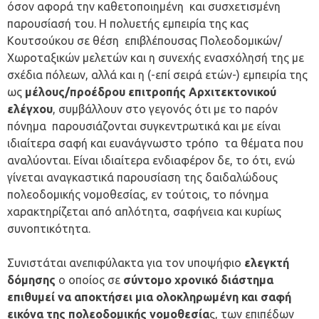
όσον αφορά την καθετοποιημένη και συσχετισμένη
παρουσίασή του. Η πολυετής εμπειρία της κας
Κουτσούκου σε θέση επιβλέπουσας Πολεοδομικών/
Χωροταξικών μελετών και η συνεχής ενασχόλησή της με
σχέδια πόλεων, αλλά και η (-επί σειρά ετών-) εμπειρία της
ως
μέλους/προέδρου επιτροπής Αρχιτεκτονικού
ελέγχου
, συμβάλλουν στο γεγονός ότι με το παρόν
πόνημα παρουσιάζονται συγκεντρωτικά και με είναι
ιδιαίτερα σαφή και ευανάγνωστο τρόπο τα θέματα που
αναλύονται. Είναι ιδιαίτερα ενδιαφέρον δε, το ότι, ενώ
γίνεται αναγκαστικά παρουσίαση της δαιδαλώδους
πολεοδομικής νομοθεσίας, εν τούτοις, το πόνημα
χαρακτηρίζεται από απλότητα, σαφήνεια και κυρίως
συνοπτικότητα.
Συνιστάται ανεπιφύλακτα για τον υποψήφιο
ελεγκτή
δόμησης
ο οποίος σε
σύντομο χρονικό διάστημα
επιθυμεί να αποκτήσει μια ολοκληρωμένη και σαφή
εικόνα της πολεοδομικής νομοθεσία
ς, των επιπέδων