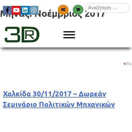
Skip
Αναζήτηση
to
Μήνας:
Νοέμβριος 2017
για:
content
Menu
3dr
Χαλκίδα 30/11/2017 – Δωρεάν
Σεμινάριο Πολιτικών Μηχανικών