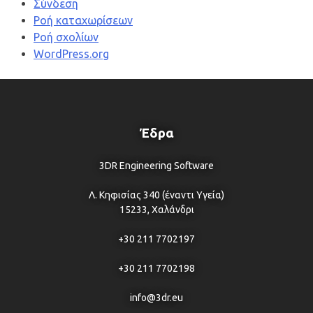
Σύνδεση
Ροή καταχωρίσεων
Ροή σχολίων
WordPress.org
Έδρα
3DR Engineering Software
Λ. Κηφισίας 340 (έναντι Υγεία)
15233, Χαλάνδρι
+30 211 7702197
+30 211 7702198
info@3dr.eu