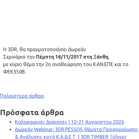
Η 3DR, θα πραγματοποιήσει Δωρεάν
Σεμινάριο την
Πέμπτη
16/11/2017 στη Ξάνθη
,
με κύριο θέμα την 2η αναθεώρηση του ΚΑΝ.ΕΠΕ και το
ΦΕΚ350Β.
Πλοήγηση
Παλαιότερα άρθρα
άρθρων
Πρόσφατα άρθρα
Καλοκαιρινές Διακοπές | 10-21 Αυγούστου 2026
Δωρεάν Webinar: 3DR.PESSOS Θέματα Προσομοίωσης
& Ανάλυσης κατά Κ.Α.Δ.Ε.Τ. | 3DR.TIMBER Ξύλινες