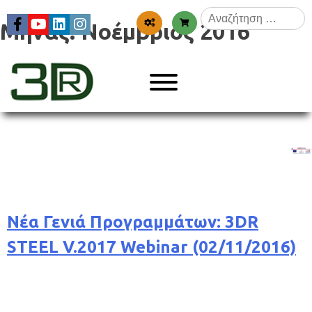
Skip
Αναζήτηση
to
Μήνας:
Νοέμβριος 2016
για:
content
Menu
3dr
Νέα Γενιά Προγραμμάτων: 3DR
STEEL V.2017 Webinar (02/11/2016)