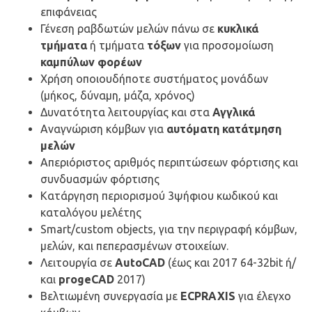
επιφάνειας
Γένεση ραβδωτών μελών πάνω σε
κυκλικά
τμήματα
ή τμήματα
τόξων
για προσομοίωση
καμπύλων φορέων
Xρήση οποιουδήποτε συστήματος μονάδων
(μήκος, δύναμη, μάζα, χρόνος)
Δυνατότητα λειτουργίας και στα
Αγγλικά
Αναγνώριση κόμβων για
αυτόματη κατάτμηση
μελών
Απεριόριστος αριθμός περιπτώσεων φόρτισης και
συνδυασμών φόρτισης
Κατάργηση περιορισμού 3ψήφιου κωδικού και
καταλόγου μελέτης
Smart/custom objects, για την περιγραφή κόμβων,
μελών, και πεπερασμένων στοιχείων.
Λειτουργία σε
AutoCAD
(έως και 2017 64-32bit ή/
και
progeCAD
2017)
Βελτιωμένη συνεργασία με
ECPRAXIS
για έλεγχο