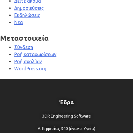
Δείτε ακόμα
Δημοσιεύσεις
Εκδηλώσεις
Νεα
Μεταστοιχεία
Σύνδεση
Ροή καταχωρίσεων
Ροή σχολίων
WordPress.org
Έδρα
3DR Engineering Software
Λ. Κηφισίας 340 (έναντι Υγεία)