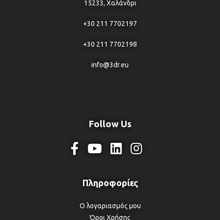
15233, Χαλάνδρι
+30 211 7702197
+30 211 7702198
info@3dr.eu
Follow Us
Ο λογαριασμός μου
Όροι Χρήσης