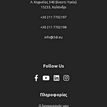
Λ. Κηφισίας 340 (έναντι Υγεία)
15233, Χαλάνδρι
+30 211 7702197
+30 211 7702198
info@3dr.eu
Follow Us
Ο λογαριασμός μου