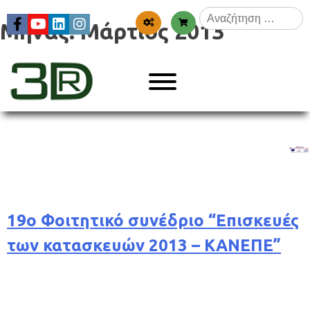
Skip
Αναζήτηση
to
Μήνας:
Μάρτιος 2013
για:
content
Menu
3dr
19ο Φοιτητικό συνέδριο “Επισκευές
των κατασκευών 2013 – ΚΑΝΕΠΕ”