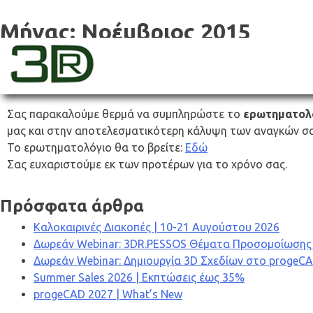
Skip
to
Μήνας:
Νοέμβριος 2015
content
Ερωτηματολόγιο Αξιολόγησης 2016
3dr
Σας παρακαλούμε θερμά να συμπληρώστε το
ερωτηματολό
μας και στην αποτελεσματικότερη κάλυψη των αναγκών σα
Το ερωτηματολόγιο θα το βρείτε:
Εδώ
Σας ευχαριστούμε εκ των προτέρων για το χρόνο σας.
Πρόσφατα άρθρα
Καλοκαιρινές Διακοπές | 10-21 Αυγούστου 2026
Δωρεάν Webinar: 3DR.PESSOS Θέματα Προσομοίωσης & 
Δωρεάν Webinar: Δημιουργία 3D Σχεδίων στο progeC
Summer Sales 2026 | Εκπτώσεις έως 35%
progeCAD 2027 | What’s New