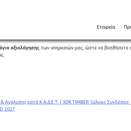
Εταιρεία
Πρ
γιο αξιολόγησης
των υπηρεσιών μας, ώστε να βοηθήσετε 
ς.
Ανάλυσης κατά Κ.Α.Δ.Ε.Τ. | 3DR.TIMBER Ξύλινες Συνδέσεις 
AD 2027