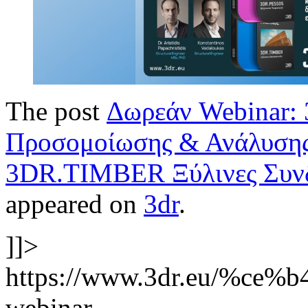
The post
Δωρεάν Webinar:
Προσομοίωσης & Ανάλυσης 
3DR.TIMBER Ξύλινες Συνδ
appeared on
3dr
.
]]>
https://www.3dr.eu/%c
webinar-