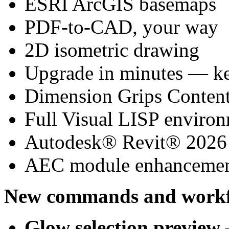
ESRI ArcGIS basemaps
PDF-to-CAD, your way
2D isometric drawing
Upgrade in minutes — kee
Dimension Grips Conten
Full Visual LISP enviro
Autodesk® Revit® 2026 
AEC module enhancemen
New commands and workf
Glow selection preview
—