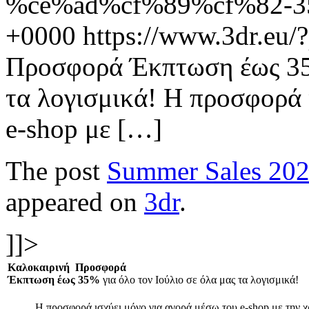
%ce%ad%cf%89%cf%82-3
+0000
https://www.3dr.eu
Προσφορά Έκπτωση έως 35%
τα λογισμικά! Η προσφορά 
e-shop με […]
The post
Summer Sales 202
appeared on
3dr
.
]]>
Καλοκαιρινή Προσφορά
Έκπτωση έως 35%
για όλο τον Iούλιο σε όλα μας τα λογισμικά!
Η προσφορά ισχύει μόνο για αγορά μέσω του e-shop με την 