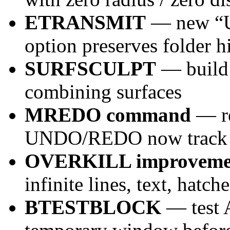
ETRANSMIT
— new “Us
option preserves folder h
SURFSCULPT
— build 
combining surfaces
MREDO command
— re
UNDO/REDO now track ses
OVERKILL improveme
infinite lines, text, hatc
BTESTBLOCK
— test 