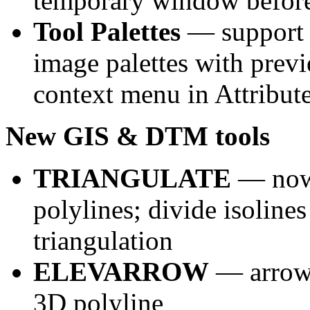
temporary window before
Tool Palettes
— support f
image palettes with previ
context menu in Attribute
New GIS & DTM tools
TRIANGULATE
— now 
polylines; divide isoline
triangulation
ELEVARROW
— arrows
3D polyline