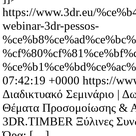
https://www.3dr.eu/%c
webinar-3dr-pessos-
%ce%b8%ce%ad%ce%bc%
%cf%80%cf%81%ce%bf%
%ce%b1%ce%bd%ce%ac%
07:42:19 +0000
https://ww
Διαδικτυακό Σεμινάριο | 
Θέματα Προσομοίωσης & Αν
3DR.TIMBER Ξύλινες Συνδ
Ώρα: […]