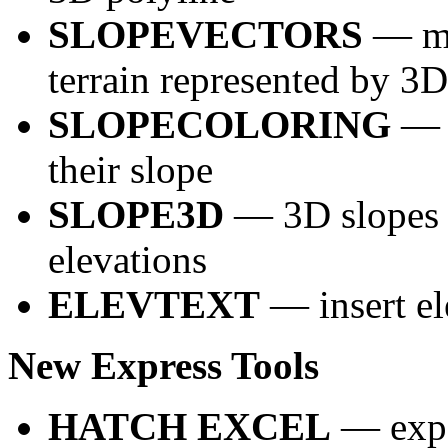
SLOPEVECTORS
— ma
terrain represented by 3
SLOPECOLORING
— c
their slope
SLOPE3D
— 3D slopes b
elevations
ELEVTEXT
— insert el
New Express Tools
HATCH EXCEL
— expo