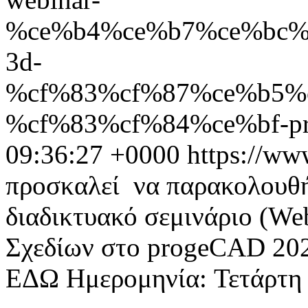
%ce%b4%ce%b7%ce%bc%
3d-
%cf%83%cf%87%ce%b5%
%cf%83%cf%84%ce%bf-pr
09:36:27 +0000
https://ww
προσκαλεί να παρακολουθή
διαδικτυακό σεμινάριο (We
Σχεδίων στο progeCAD 202
ΕΔΩ Ημερομηνία: Τετάρτη