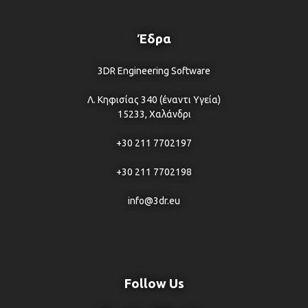
Έδρα
3DR Engineering Software
Λ. Κηφισίας 340 (έναντι Υγεία)
15233, Χαλάνδρι
+30 211 7702197
+30 211 7702198
info@3dr.eu
Follow Us