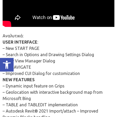
Αναλυτικά:
USER INTERFACE
:
– New START PAGE
– Search in Options and Drawing Settings Dialog
Ανοίξτε τη γραμμή εργαλείων
– New View Manager Dialog
– TPNAVIGATE
– Improved CUI Dialog for customization
NEW FEATURES
– Dynamic input feature on Grips
– Geolocation with interactive background map from
Microsoft Bing
– TABLE and TABLEDIT implementation
– Autodesk Revit® 2021 Import/attach – Improved