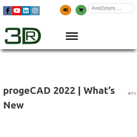
Skip
Αναζήτηση
to
για:
content
Menu
3dr
progeCAD 2022 | What’s
New