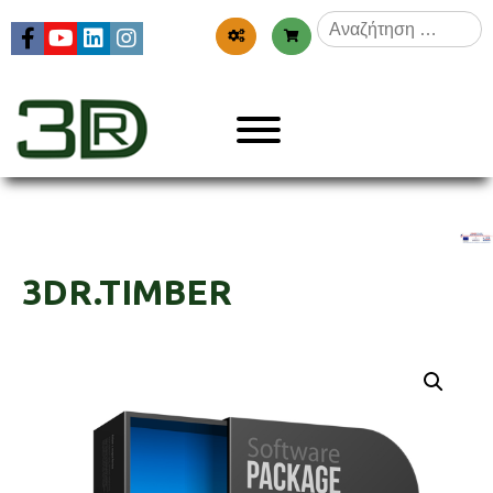
Skip
Αναζήτηση
to
για:
content
Menu
3dr
3DR.TIMBER