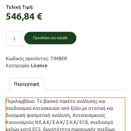
Τελική Τιμή:
546,84 €
3DR.TIMBER
Προσθήκη στο καλάθι
ποσότητα
Κωδικός προϊόντος:
TIMBER
Κατηγορία:
Licence
Περιγραφή
Περιλαμβάνει: Το βασικό πακέτο ανάλυσης και
σχεδιασμού κατασκευών από ξύλο με στατική και
δυναμική φασματική ανάλυση, Αντισεισμικούς
Κανονισμούς Ν.Ε.Α.Κ/ Ε.Α.Κ/ Σ.Κ.Κ/ EC8, σχεδιασμό
μελών κατά EC5, δυνατότητα παραγωγής σχεδίων,