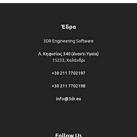
Έδρα
3DR Engineering Software
Λ. Κηφισίας 340 (έναντι Υγεία)
15233, Χαλάνδρι
+30 211 7702197
+30 211 7702198
info@3dr.eu
Follow Us