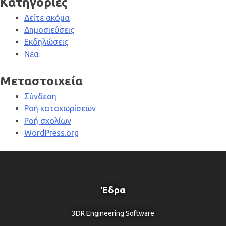
Kατηγορίες
Δείτε ακόμα
Δημοσιεύσεις
Εκδηλώσεις
Νεα
Μεταστοιχεία
Σύνδεση
Ροή καταχωρίσεων
Ροή σχολίων
WordPress.org
Έδρα
3DR Engineering Software