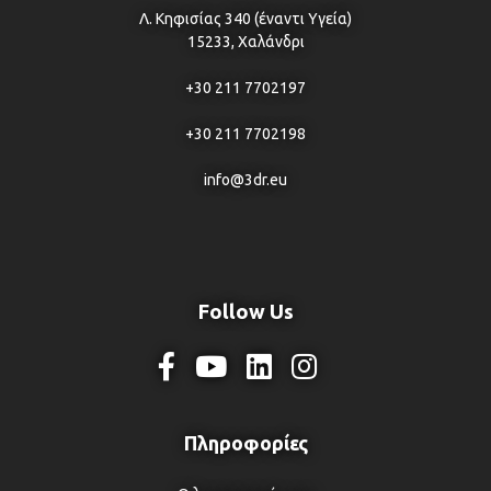
Λ. Κηφισίας 340 (έναντι Υγεία)
15233, Χαλάνδρι
+30 211 7702197
+30 211 7702198
info@3dr.eu
Follow Us