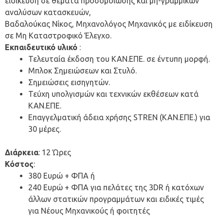
ειδίκευση σε θέματα προσομοίωσης και μή-γραμμικών
αναλύσων κατασκευών,
Βαδαλούκας Νίκος, Μηχανολόγος Μηχανικός με ειδίκευση
σε Μη Καταστροφικό Έλεγχο.
Εκπαιδευτικό υλικό
:
Τελευταία έκδοση του ΚΑΝ.ΕΠΕ. σε έντυπη μορφή.
Μπλοκ Σημειώσεων και Στυλό.
Σημειώσεις εισηγητών.
Τεύχη υπολγισμών και τεχνικών εκθέσεων κατά
ΚΑΝ.ΕΠΕ.
Επαγγελματική άδεια χρήσης STREN (ΚΑΝ.ΕΠΕ.) για
30 μέρες.
Διάρκεια
: 12 Ώρες
Κόστος
:
380 Ευρώ + ΦΠΑ ή
240 Ευρώ + ΦΠΑ για πελάτες της 3DR ή κατόχων
άλλων στατικών προγραμμάτων και ειδικές τιμές
για Νέους Μηχανικούς ή φοιτητές