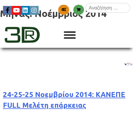
Skip
Αναζήτηση
to
Μήνας:
Νοέμβριος 2014
για:
content
Menu
3dr
24-25-25 Νοεμβρίου 2014: ΚΑΝΕΠΕ
FULL Μελέτη επάρκειας