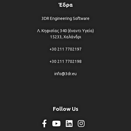
Έδρα
3DR Engineering Software
Λ. Κηφισίας 340 (έναντι Υγεία)
15233, Χαλάνδρι
+30 211 7702197
+30 211 7702198
info@3dr.eu
Follow Us