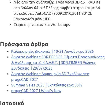
Νέα από την ανάπτυξη: Η νέα γενιά 3DR.STRAD σε
περιβάλλον 64-bit! Πλήρης συμβατότητα και με 64-
bit εκδόσεις AutoCAD (2009,2010,2011,2012).
Επικοινωνία μέσω IFC.
Σειρά σεμιναρίων και Workshops
Πρόσφατα άρθρα
Καλοκαιρινές Διακοπές | 10-21 Αυγούστου 2026
Δωρεάν Webinar: 3DR.PESSOS Θέματα Προσομοίωσης
& Ανάλυσης κατά Κ.Α.Δ.Ε.Τ. | 3DR.TIMBER Ξύλινες
Συνδέσεις | 29/07/2026
Δωρεάν Webinar: Δημιουργία 3D Σχεδίων στο
progeCAD 2027
Summer Sales 2026 | Εκπτώσεις έως 35%
progeCAD 2027 | What’s New
Ιστορικό