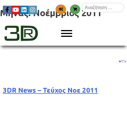
Skip
Αναζήτηση
to
Μήνας:
Νοέμβριος 2011
για:
content
Menu
3dr
3DR News – Τεύχος Νοε 2011