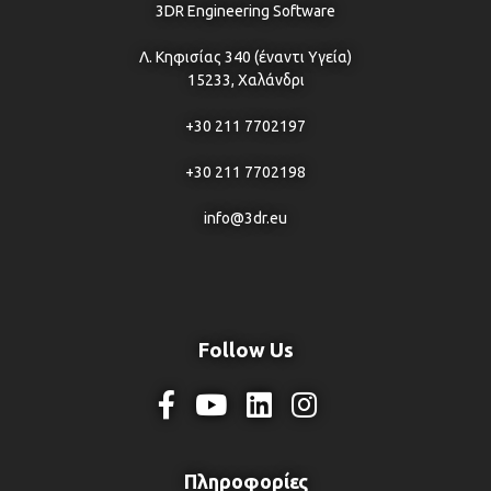
3DR Engineering Software
Λ. Κηφισίας 340 (έναντι Υγεία)
15233, Χαλάνδρι
+30 211 7702197
+30 211 7702198
info@3dr.eu
Follow Us