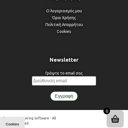
Ο λογαριασμός μου
Όροι Χρήσης
Πολιτική Απορρήτου
Cookies
Newsletter
Γράψτε το email σας
0
© 3DR Engineering Software - All
Rights Reserved
Cookies