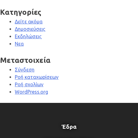
Kατηγορίες
Δείτε ακόμα
Δημοσιεύσεις
Εκδηλώσεις
Νεα
Μεταστοιχεία
Σύνδεση
Ροή καταχωρίσεων
Ροή σχολίων
WordPress.org
Έδρα