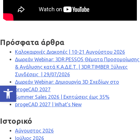
Πρόσφατα άρθρα
Καλοκαιρινές Διακοπές | 10-21 Αυγούστου 2026
Δωρεάν Webinar: 3DR.PESSOS Θέματα Προσομοίωσης
& Ανάλυσης κατά Κ.Α.Δ.Ε.Τ. | 3DR.TIMBER Ξύλινες
Συνδέσεις | 29/07/2026
Δωρεάν Webinar: Δημιουργία 3D Σχεδίων στο
Ανοίξτε τη γραμμή εργαλείων
progeCAD 2027
Summer Sales 2026 | Εκπτώσεις έως 35%
progeCAD 2027 | What’s New
Ιστορικό
Αύγουστος 2026
Ιούλιος 2026