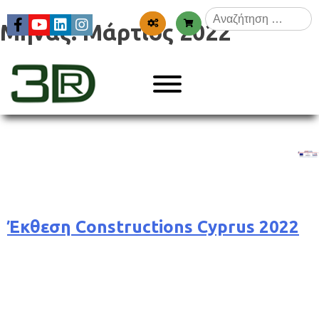
Skip
Αναζήτηση
to
Μήνας:
Μάρτιος 2022
για:
content
Menu
3dr
Έκθεση Constructions Cyprus 2022