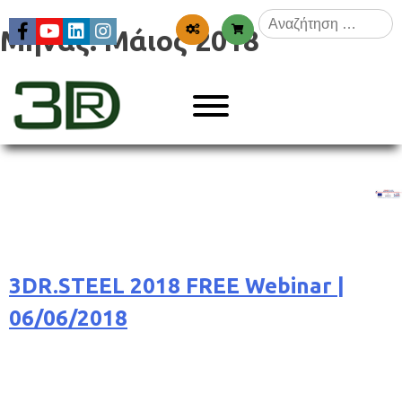
Skip
Αναζήτηση
to
Μήνας:
Μάιος 2018
για:
content
Menu
3dr
3DR.STEEL 2018 FREE Webinar |
06/06/2018