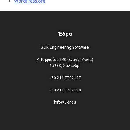
WordPress.org
Έδρα
3DR Engineering Software
Λ. Κηφισίας 340 (έναντι Υγεία)
15233, Χαλάνδρι
+30 211 7702197
+30 211 7702198
info@3dr.eu