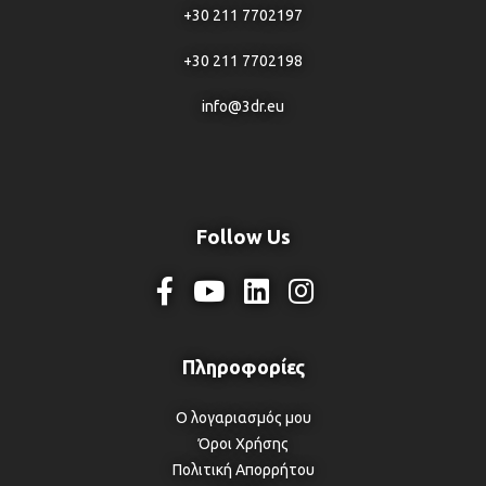
+30 211 7702197
+30 211 7702198
info@3dr.eu
Follow Us
Ο λογαριασμός μου
Όροι Χρήσης
Πολιτική Απορρήτου