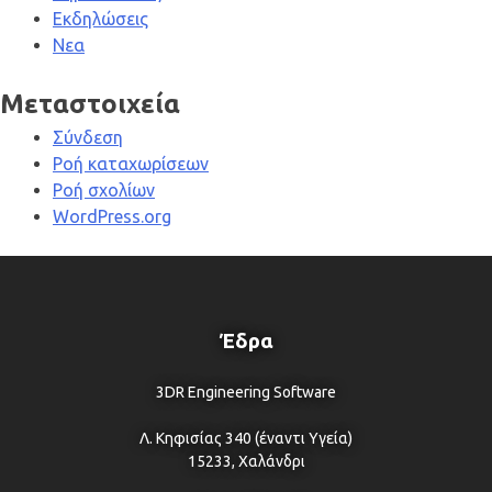
Εκδηλώσεις
Νεα
Μεταστοιχεία
Σύνδεση
Ροή καταχωρίσεων
Ροή σχολίων
WordPress.org
Έδρα
3DR Engineering Software
Λ. Κηφισίας 340 (έναντι Υγεία)
15233, Χαλάνδρι