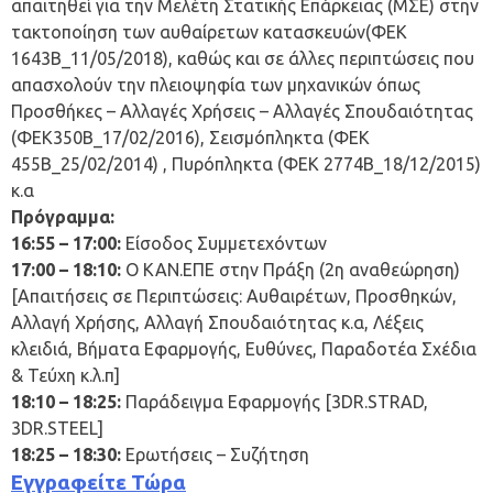
απαιτηθεί για την Μελέτη Στατικής Επάρκειας (ΜΣΕ) στην
τακτοποίηση των αυθαίρετων κατασκευών(ΦΕΚ
1643Β_11/05/2018), καθώς και σε άλλες περιπτώσεις που
απασχολούν την πλειοψηφία των μηχανικών όπως
Προσθήκες – Αλλαγές Χρήσεις – Αλλαγές Σπουδαιότητας
(ΦΕΚ350Β_17/02/2016), Σεισμόπληκτα (ΦΕΚ
455Β_25/02/2014) , Πυρόπληκτα (ΦΕΚ 2774Β_18/12/2015)
κ.α
Πρόγραμμα:
16:55 – 17:00:
Είσοδος Συμμετεχόντων
17:00 – 18:10:
Ο ΚΑΝ.ΕΠΕ στην Πράξη (2η αναθεώρηση)
[Απαιτήσεις σε Περιπτώσεις: Αυθαιρέτων, Προσθηκών,
Αλλαγή Χρήσης, Αλλαγή Σπουδαιότητας κ.α, Λέξεις
κλειδιά, Βήματα Εφαρμογής, Ευθύνες, Παραδοτέα Σχέδια
& Τεύχη κ.λ.π]
18:10 – 18:25:
Παράδειγμα Εφαρμογής [3DR.STRAD,
3DR.STEEL]
18:25 – 18:30:
Ερωτήσεις – Συζήτηση
Εγγραφείτε Τώρα