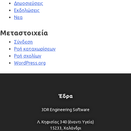
Δημοσιεύσεις
Εκδηλώσεις
Νεα
Μεταστοιχεία
Σύνδεση
Ροή καταχωρίσεων
Ροή σχολίων
WordPress.org
Έδρα
3DR Engineering Software
Λ. Κηφισίας 340 (έναντι Υγεία)
15233, Χαλάνδρι