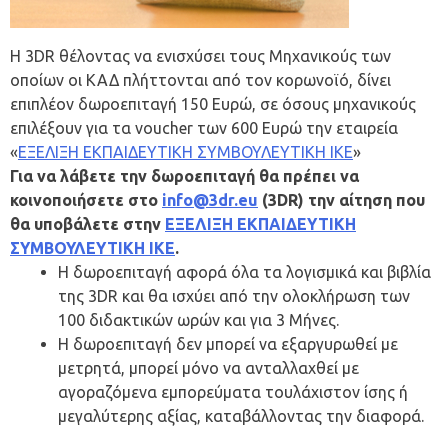
Η 3DR θέλοντας να ενισχύσει τους Μηχανικούς των
οποίων οι ΚΑΔ πλήττονται από τον κορωνοϊό, δίνει
επιπλέον δωροεπιταγή 150 Ευρώ, σε όσους μηχανικούς
επιλέξουν για τα voucher των 600 Ευρώ την εταιρεία
«
ΕΞΕΛΙΞΗ ΕΚΠΑΙΔΕΥΤΙΚΗ ΣΥΜΒΟΥΛΕΥΤΙΚΗ ΙΚΕ
»
Για να λάβετε την δωροεπιταγή θα πρέπει να
κοινοποιήσετε στο
info@3dr.eu
(3DR) την αίτηση που
θα υποβάλετε στην
ΕΞΕΛΙΞΗ ΕΚΠΑΙΔΕΥΤΙΚΗ
ΣΥΜΒΟΥΛΕΥΤΙΚΗ ΙΚΕ
.
Η δωροεπιταγή αφορά όλα τα λογισμικά και βιβλία
της 3DR και θα ισχύει από την ολοκλήρωση των
100 διδακτικών ωρών και για 3 Μήνες.
Η δωροεπιταγή δεν μπορεί να εξαργυρωθεί με
μετρητά, μπορεί μόνο να ανταλλαχθεί με
αγοραζόμενα εμπορεύματα τουλάχιστον ίσης ή
μεγαλύτερης αξίας, καταβάλλοντας την διαφορά.