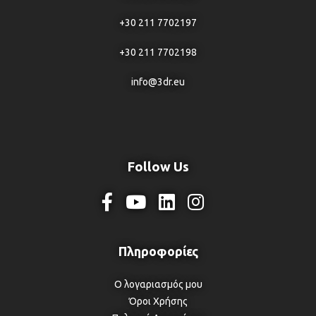
+30 211 7702197
+30 211 7702198
info@3dr.eu
Follow Us
Ο λογαριασμός μου
Όροι Χρήσης