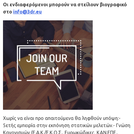
Οι ενδιαφερόμενοι μπορούν να στείλουν βιογραφικό
στο
info@3dr.eu
Χωρίς να είναι προ απαιτούμενα θα ληφθούν υπόψη:-
5ετής εμπειρία στην εκπόνηση στατικών μελετών.- Γνώση
Κανονισμών (Ε.Α.Κ./Ε.Κ.Ω.Σ., Ευρωκώδικες, ΚΑΝ.ΕΠΕ.,