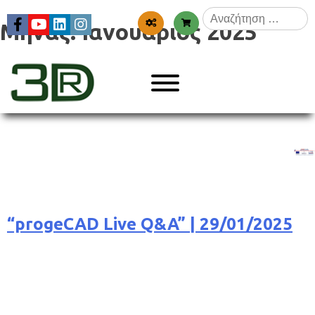
Skip
Αναζήτηση
to
Μήνας:
Ιανουάριος 2025
για:
content
Menu
3dr
“progeCAD Live Q&A” | 29/01/2025