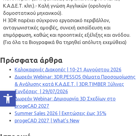
Κ.Α.Δ.Ε.Τ. κλπ.).- Καλή γνώση Αγγλικών (ορολογία
δομοστατικού μηχανικού).
Η 3DR παρέχει σύγχρονο εργασιακό περιβάλλον,
ανταγωνιστικές αμοιβές, συνεχή εκπαίδευση και
επιμόρφωση, καθώς και προοπτικές εξέλιξης και ανόδου.
(Για όλα τα Βιογραφικά θα τηρηθεί απόλυτη εχεμύθεια)
Πρόσφατα άρθρα
Καλοκαιρινές Διακοπές | 10-21 Αυγούστου 2026
Δωρεάν Webinar: 3DR.PESSOS Θέματα Προσομοίωσης
& Ανάλυσης κατά Κ.Α.Δ.Ε.Τ. | 3DR.TIMBER Ξύλινες
Ανοίξτε τη γραμμή εργαλείων
Συνδέσεις | 29/07/2026
Δωρεάν Webinar: Δημιουργία 3D Σχεδίων στο
progeCAD 2027
Summer Sales 2026 | Εκπτώσεις έως 35%
progeCAD 2027 | What’s New