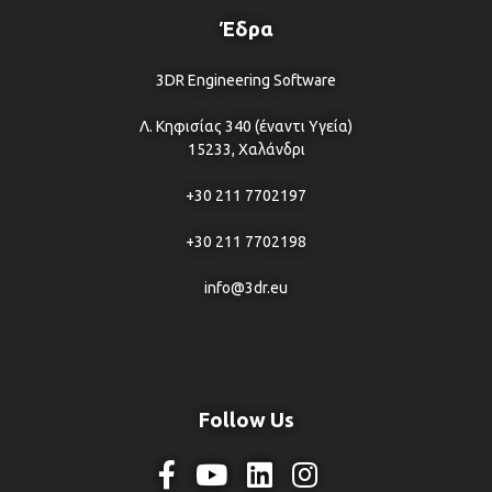
Έδρα
3DR Engineering Software
Λ. Κηφισίας 340 (έναντι Υγεία)
15233, Χαλάνδρι
+30 211 7702197
+30 211 7702198
info@3dr.eu
Follow Us