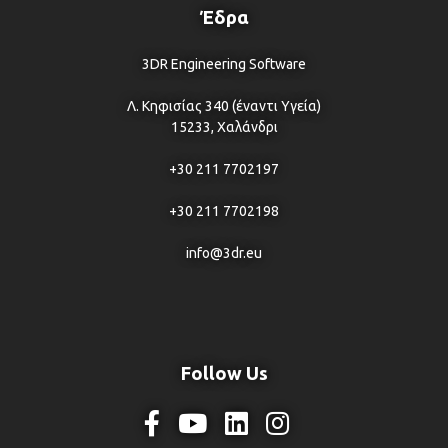
Έδρα
3DR Engineering Software
Λ. Κηφισίας 340 (έναντι Υγεία)
15233, Χαλάνδρι
+30 211 7702197
+30 211 7702198
info@3dr.eu
Follow Us