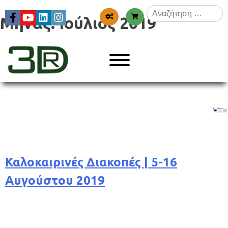
Skip
Αναζήτηση
to
Μήνας:
Ιούλιος 2019
για:
content
Menu
3dr
Καλοκαιρινές Διακοπές | 5-16
Αυγούστου 2019