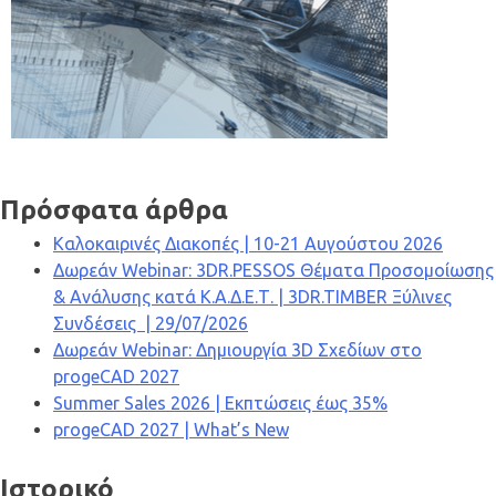
Πρόσφατα άρθρα
Καλοκαιρινές Διακοπές | 10-21 Αυγούστου 2026
Δωρεάν Webinar: 3DR.PESSOS Θέματα Προσομοίωσης
& Ανάλυσης κατά Κ.Α.Δ.Ε.Τ. | 3DR.TIMBER Ξύλινες
Συνδέσεις | 29/07/2026
Δωρεάν Webinar: Δημιουργία 3D Σχεδίων στο
progeCAD 2027
Summer Sales 2026 | Εκπτώσεις έως 35%
progeCAD 2027 | What’s New
Ιστορικό