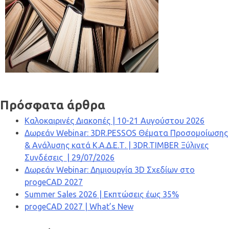
Πρόσφατα άρθρα
Καλοκαιρινές Διακοπές | 10-21 Αυγούστου 2026
Δωρεάν Webinar: 3DR.PESSOS Θέματα Προσομοίωσης
& Ανάλυσης κατά Κ.Α.Δ.Ε.Τ. | 3DR.TIMBER Ξύλινες
Συνδέσεις | 29/07/2026
Δωρεάν Webinar: Δημιουργία 3D Σχεδίων στο
progeCAD 2027
Summer Sales 2026 | Εκπτώσεις έως 35%
progeCAD 2027 | What’s New