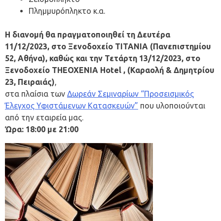
Πλημμυρόπληκτο κ.α.
Η διανομή θα πραγματοποιηθεί τη Δευτέρα
11/12/2023, στο Ξενοδοχείο ΤΙΤΑΝΙΑ (Πανεπιστημίου
52, Αθήνα),
καθώς και την
Τετάρτη 13/12/2023, στο
Ξενοδοχείο THEOXENIA Hotel , (Καραολή & Δημητρίου
23, Πειραιάς)
,
στα πλαίσια των
Δωρεάν Σεμιναρίων “Προσεισμικός
Έλεγχος Υφιστάμενων Κατασκευών”
που υλοποιούνται
από την εταιρεία μας.
Ώρα: 18:00 με 21:00