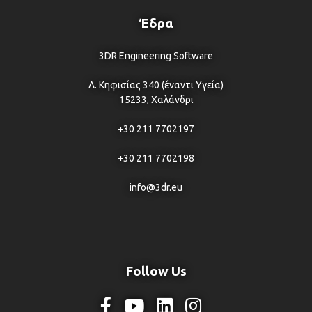
Έδρα
3DR Engineering Software
Λ. Κηφισίας 340 (έναντι Υγεία)
15233, Χαλάνδρι
+30 211 7702197
+30 211 7702198
info@3dr.eu
Follow Us