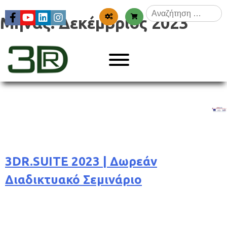
Skip
Αναζήτηση
to
Μήνας:
Δεκέμβριος 2023
για:
content
Menu
3dr
3DR.SUITE 2023 | Δωρεάν
Διαδικτυακό Σεμινάριο