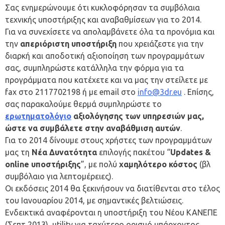
Σας ενημερώνουμε ότι κυκλοφόρησαν τα συμβόλαια
τεχνικής υποστήριξης και αναβαθμίσεων για το 2014.
Για να συνεχίσετε να απολαμβάνετε όλα τα προνόμια και
την
απεριόριστη υποστήριξη
που χρειάζεστε για την
διαρκή και αποδοτική αξιοποίηση των προγραμμάτων
σας, συμπληρώστε κατάλληλα την φόρμα για τα
προγράμματα που κατέχετε και να μας την στείλετε με
fax στο 2117702198 ή με email στο
info@3dr.eu
. Επίσης,
σας παρακαλούμε θερμά συμπληρώστε το
ερωτηματολόγιο
αξιολόγησης των υπηρεσιών μας,
ώστε να συμβάλετε στην αναβάθμιση αυτών
.
Για το 2014 δίνουμε στους χρήστες των προγραμμάτων
μας τη
Νέα Δυνατότητα
επιλογής πακέτου “
Updates &
online υποστήριξης
”, με πολύ
χαμηλότερο κόστος
(βλ
συμβόλαιο για λεπτομέρειες).
Οι εκδόσεις 2014 θα ξεκινήσουν να διατίθενται στο τέλος
του Ιανουαρίου 2014, με σημαντικές βελτιώσεις.
Ενδεικτικά αναφέρονται η υποστήριξη του Νέου ΚΑΝΕΠΕ
(Σεπτ 2013), utility για ταχύτερο ορισμό υπάρχοντος