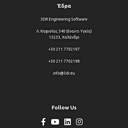
Έδρα
3DR Engineering Software
Λ. Κηφισίας 340 (έναντι Υγεία)
15233, Χαλάνδρι
+30 211 7702197
+30 211 7702198
info@3dr.eu
Follow Us