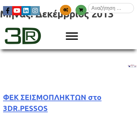
Skip
Αναζήτηση
to
Μήνας:
Δεκέμβριος 2013
για:
content
Menu
3dr
ΦΕΚ ΣΕΙΣΜΟΠΛΗΚΤΩΝ στο
3DR.PESSOS