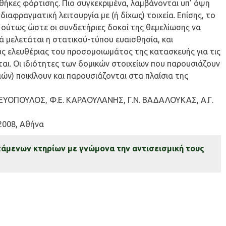
θήκες φόρτισης. Πιο συγκεκριμένα, λαμβάνονται υπ’ όψη
ιαφραγματική λειτουργία με (ή δίχως) τοιχεία. Επίσης, το
 ούτως ώστε οι συνδετήριες δοκοί της θεμελίωσης να
ά μελετάται η στατικού-τύπου ευαισθησία, και
ς ελευθέριας του προσομοιωμάτος της κατασκευής για τις
ται. Οι ιδιότητες των δομικών στοιχείων που παρουσιάζουν
ν) ποικίλουν και παρουσιάζονται στα πλαίσια της
ΕΥΟΠΟΥΛΟΣ, Φ.Ε. ΚΑΡΑΟΥΛΑΝΗΣ, Γ.Ν. ΒΑΔΑΛΟΥΚΑΣ, Α.Γ.
2008, Αθήνα
άμενων κτηρίων με γνώμονα την αντισεισμική τους