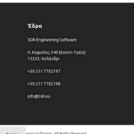
Έδρα
3DR Engineering Software
Λ. Κηφισίας 340 (έναντι Υγεία)
15233, Χαλάνδρι
+30 211 7702197
+30 211 7702198
info@3dr.eu
© 3DR Engineering Software - All Rights Reserved