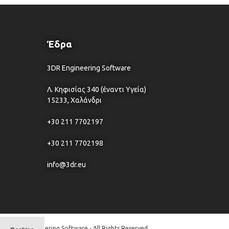
Έδρα
3DR Engineering Software
Λ. Κηφισίας 340 (έναντι Υγεία)
15233, Χαλάνδρι
+30 211 7702197
+30 211 7702198
info@3dr.eu
© 3DR Engineering Software - All Rights Reserved