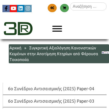
Skip
Αναζήτηση
to
για:
content
Menu
3dr
Αρχική
» Συγκριτική Αξιολόγηση Κανονιστικών
Κειμένων στην Αποτίμηση Κτηρίων από Φέρουσα
Τοιχοποιία
6
ο Συνέδριο Αντισεισμικής (2025) Paper-04
6
ο Συνέδριο Αντισεισμικής (2025) Paper-03