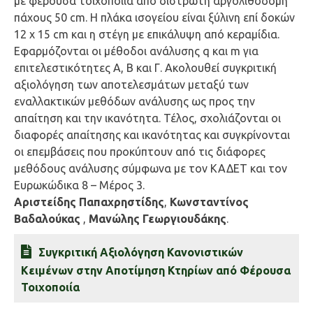
με φέρουσα τοιχοποιία από δίστρωτη αργολιθοδομή
πάχους 50 cm. Η πλάκα ισογείου είναι ξύλινη επί δοκών
12 x 15 cm και η στέγη με επικάλυψη από κεραμίδια.
Εφαρμόζονται οι μέθοδοι ανάλυσης q και m για
επιτελεστικότητες Α, Β και Γ. Ακολουθεί συγκριτική
αξιολόγηση των αποτελεσμάτων μεταξύ των
εναλλακτικών μεθόδων ανάλυσης ως προς την
απαίτηση και την ικανότητα. Τέλος, σχολιάζονται οι
διαφορές απαίτησης και ικανότητας και συγκρίνονται
οι επεμβάσεις που προκύπτουν από τις διάφορες
μεθόδους ανάλυσης σύμφωνα με τον ΚΑΔΕΤ και τον
Ευρωκώδικα 8 – Μέρος 3.
Αριστείδης Παπαχρηστίδης
,
Κωνσταντίνος
Βαδαλούκας
,
Μανώλης Γεωργιουδάκης
.
Συγκριτική Αξιολόγηση Κανονιστικών
Κειμένων στην Αποτίμηση Κτηρίων από Φέρουσα
Τοιχοποιία