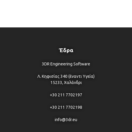
Έδρα
3DR Engineering Software
Λ. Κηφισίας 340 (έναντι Υγεία)
15233, Χαλάνδρι
+30 211 7702197
+30 211 7702198
info@3dr.eu