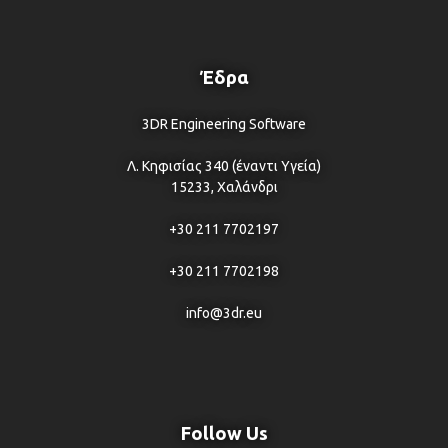
Έδρα
3DR Engineering Software
Λ. Κηφισίας 340 (έναντι Υγεία)
15233, Χαλάνδρι
+30 211 7702197
+30 211 7702198
info@3dr.eu
Follow Us