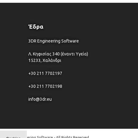
Έδρα
3DR Engineering Software
Λ. Κηφισίας 340 (έναντι Υγεία)
15233, Χαλάνδρι
+30 211 7702197
+30 211 7702198
info@3dr.eu
© 3DR Engineering Software - All Rights Reserved