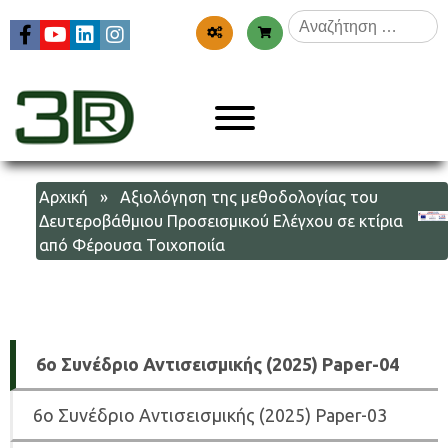
Skip
Αναζήτηση
to
για:
content
Menu
3dr
Αρχική
» Αξιολόγηση της μεθοδολογίας του
Δευτεροβάθμιου Προσεισμικού Ελέγχου σε κτίρια
από Φέρουσα Τοιχοποιία
6
ο Συνέδριο Αντισεισμικής (2025) Paper-04
6
ο Συνέδριο Αντισεισμικής (2025) Paper-03