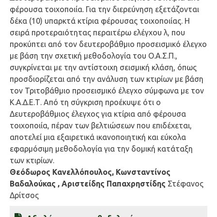
φέρουσα τοιχοποιία. Για την διερεύνηση εξετάζονται
δέκα (10) υπαρκτά κτίρια φέρουσας τοιχοποιίας. Η
σειρά προτεραιότητας περαιτέρω ελέγχου λ, που
προκύπτει από τον δευτεροβάθμιο προσεισμικό έλεγχο
με βάση την σχετική μεθοδολογία του Ο.Α.Σ.Π.,
συγκρίνεται με την αντίστοιχη σεισμική κλάση, όπως
προσδιορίζεται από την ανάλυση των κτιρίων με βάση
τον Τριτοβάθμιο προσεισμικό έλεγχο σύμφωνα με τον
Κ.Α.Δ.Ε.Τ. Από τη σύγκριση προέκυψε ότι ο
Δευτεροβάθμιος έλεγχος για κτίρια από φέρουσα
τοιχοποιία, πέραν των βελτιώσεων που επιδέχεται,
αποτελεί μια εξαιρετικά ικανοποιητική και εύκολα
εφαρμόσιμη μεθοδολογία για την δομική κατάταξη
των κτιρίων.
Θεόδωρος Κανελλόπουλος, Κωνσταντίνος
Βαδαλούκας , Αριστείδης Παπαχρηστίδης
Στέφανος
Δρίτσος