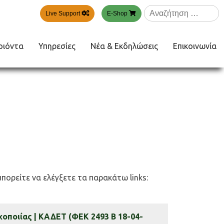
Αναζήτηση
Live Support
E-Shop
για:
οιόντα
Υπηρεσίες
Νέα & Εκδηλώσεις
Επικοινωνία
μπορείτε να ελέγξετε τα παρακάτω links:
οποιίας | ΚΑΔΕΤ (ΦΕΚ 2493 Β 18-04-