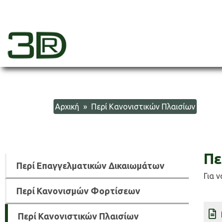
Skip
to
content
3dr
Αρχική
» Περί Κανονιστικών Πλαισίων
Πε
Περί Επαγγελματικών Δικαιωμάτων
Για 
Περί Κανονισμών Φορτίσεων
Περί Κανονιστικών Πλαισίων