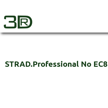
Skip
to
content
3dr
STRAD.Professional No EC8