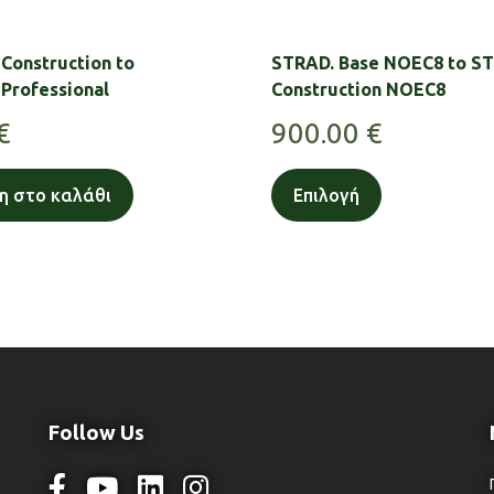
Construction to
STRAD. Base NOEC8 to S
Professional
Construction NOEC8
€
900.00
€
η στο καλάθι
Επιλογή
Follow Us