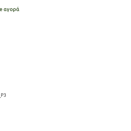
ne αγορά
_P3