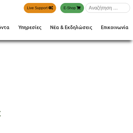
Αναζήτηση
Live Support
E-Shop
για:
όντα
Υπηρεσίες
Νέα & Εκδηλώσεις
Επικοινωνία
€