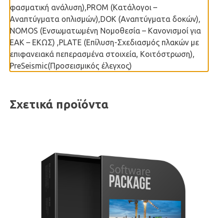
φασματική ανάλυση),PROM (Κατάλογοι –
Αναπτύγματα οπλισμών),DOK (Αναπτύγματα δοκών),
NOMOS (Ενσωματωμένη Νομοθεσία – Κανονισμοί για
ΕΑΚ – ΕΚΩΣ) ,PLATE (Επίλυση-Σχεδιασμός πλακών με
επιφανειακά πεπερασμένα στοιχεία, Κοιτόστρωση),
PreSeismic(Προσεισμικός έλεγχος)
Σχετικά προϊόντα