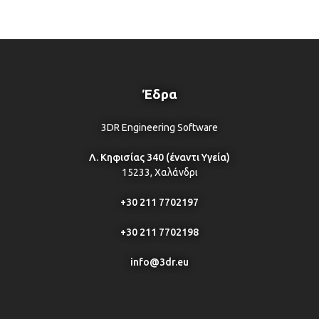
Έδρα
3DR Engineering Software
Λ. Κηφισίας 340 (έναντι Υγεία)
15233, Χαλάνδρι
+30 211 7702197
+30 211 7702198
info@3dr.eu