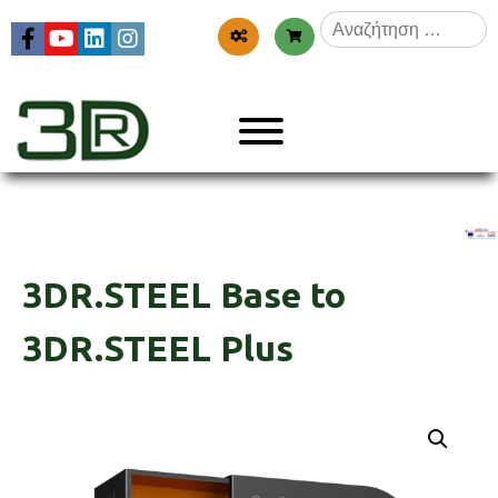
Skip
Αναζήτηση
to
για:
content
Menu
3dr
3DR.STEEL Base to
3DR.STEEL Plus