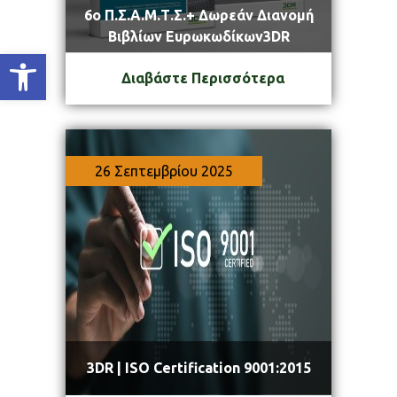
6o Π.Σ.Α.Μ.Τ.Σ.+ Δωρεάν Διανομή
Βιβλίων Ευρωκωδίκων3DR
Ανοίξτε τη γραμμή εργαλείων
Διαβάστε Περισσότερα
26 Σεπτεμβρίου 2025
3DR | ISO Certification 9001:2015