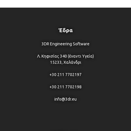
Έδρα
3DR Engineering Software
Λ. Κηφισίας 340 (έναντι Υγεία)
15233, Χαλάνδρι
+30 211 7702197
+30 211 7702198
info@3dr.eu