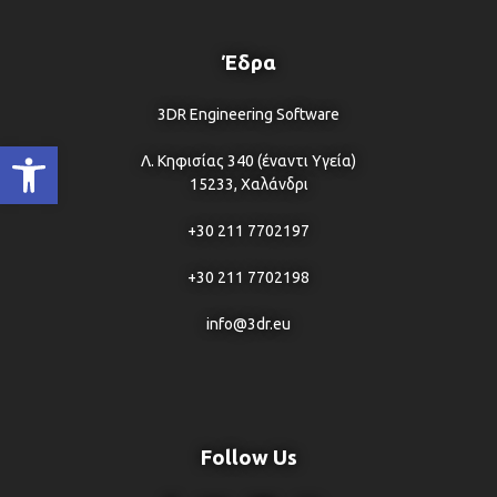
Έδρα
3DR Engineering Software
Ανοίξτε τη γραμμή εργαλείων
Λ. Κηφισίας 340 (έναντι Υγεία)
15233, Χαλάνδρι
+30 211 7702197
+30 211 7702198
info@3dr.eu
Follow Us