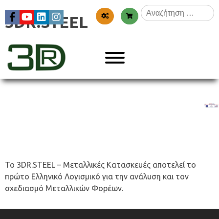
Skip
Αναζήτηση
to
3DR.STEEL
για:
content
Menu
3dr
Το 3DR.STEEL – Μεταλλικές Κατασκευές αποτελεί το
πρώτο Ελληνικό Λογισμικό για την ανάλυση και τον
σχεδιασμό Μεταλλικών Φορέων.