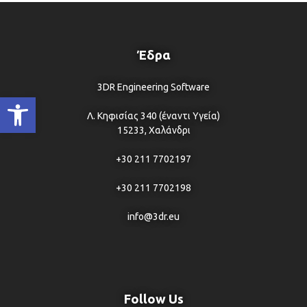
Έδρα
3DR Engineering Software
Ανοίξτε τη γραμμή εργαλείων
Λ. Κηφισίας 340 (έναντι Υγεία)
15233, Χαλάνδρι
+30 211 7702197
+30 211 7702198
info@3dr.eu
Follow Us