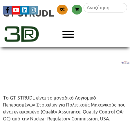
Skip
Αναζήτηση
to
GT STRUDL
για:
content
Menu
3dr
Το GT STRUDL είναι το μοναδικό Λογισμικό
Πεπερασμένων Στοιχείων για Πολιτικούς Μηχανικούς που
είναι εγκεκριμένο (Quality Assurance, Quality Control QA-
QC) από την Nuclear Regulatory Commission, USA.