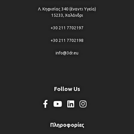
Λ. Κηφισίας 340 (έναντι Υγεία)
15233, Χαλάνδρι
+30 211 7702197
+30 211 7702198
info@3dr.eu
Follow Us