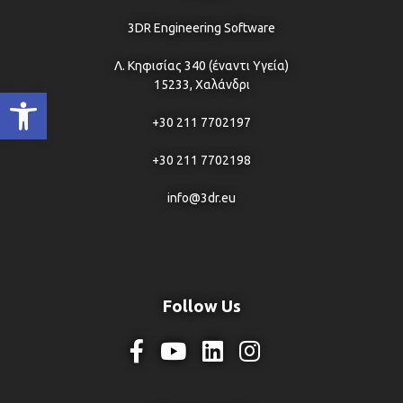
3DR Engineering Software
Λ. Κηφισίας 340 (έναντι Υγεία)
15233, Χαλάνδρι
Ανοίξτε τη γραμμή εργαλείων
+30 211 7702197
+30 211 7702198
info@3dr.eu
Follow Us