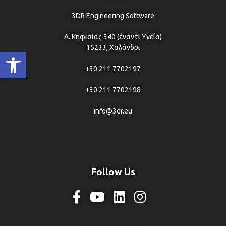
3DR Engineering Software
Λ. Κηφισίας 340 (έναντι Υγεία)
15233, Χαλάνδρι
Ανοίξτε τη γραμμή εργαλείων
+30 211 7702197
+30 211 7702198
info@3dr.eu
Follow Us