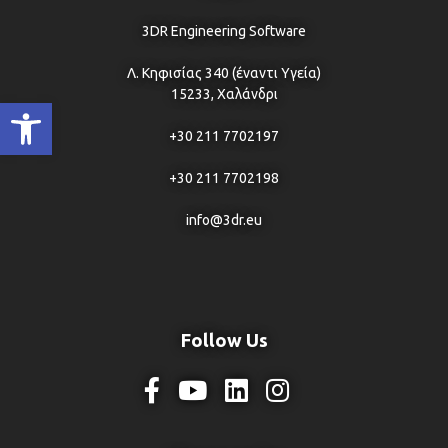
3DR Engineering Software
Λ. Κηφισίας 340 (έναντι Υγεία)
15233, Χαλάνδρι
Ανοίξτε τη γραμμή εργαλείων
+30 211 7702197
+30 211 7702198
info@3dr.eu
Follow Us