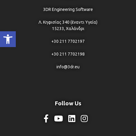
3DR Engineering Software
Λ. Κηφισίας 340 (έναντι Υγεία)
15233, Χαλάνδρι
Ανοίξτε τη γραμμή εργαλείων
+30 211 7702197
+30 211 7702198
info@3dr.eu
Follow Us