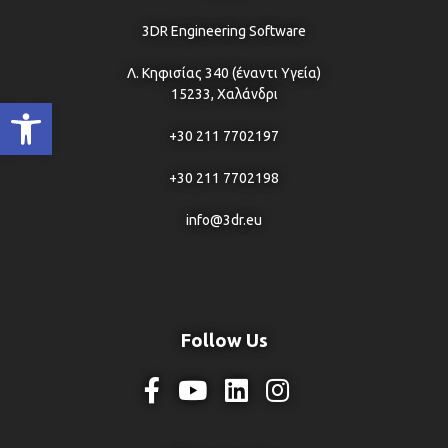
3DR Engineering Software
Λ. Κηφισίας 340 (έναντι Υγεία)
15233, Χαλάνδρι
Ανοίξτε τη γραμμή εργαλείων
+30 211 7702197
+30 211 7702198
info@3dr.eu
Follow Us