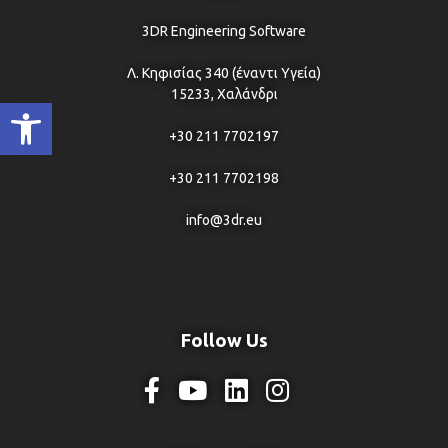
3DR Engineering Software
Λ. Κηφισίας 340 (έναντι Υγεία)
15233, Χαλάνδρι
Ανοίξτε τη γραμμή εργαλείων
+30 211 7702197
+30 211 7702198
info@3dr.eu
Follow Us