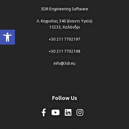
3DR Engineering Software
Λ. Κηφισίας 340 (έναντι Υγεία)
15233, Χαλάνδρι
Ανοίξτε τη γραμμή εργαλείων
+30 211 7702197
+30 211 7702198
info@3dr.eu
Follow Us