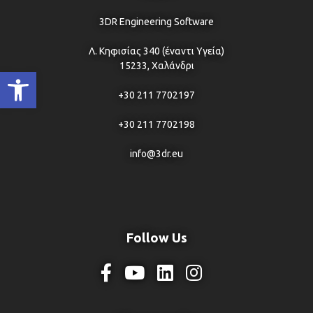
3DR Engineering Software
Λ. Κηφισίας 340 (έναντι Υγεία)
15233, Χαλάνδρι
Ανοίξτε τη γραμμή εργαλείων
+30 211 7702197
+30 211 7702198
info@3dr.eu
Follow Us