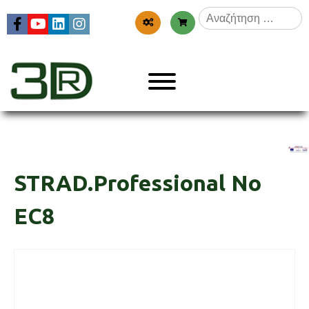
Skip
Αναζήτηση
to
για:
content
Menu
3dr
STRAD.Professional No
EC8